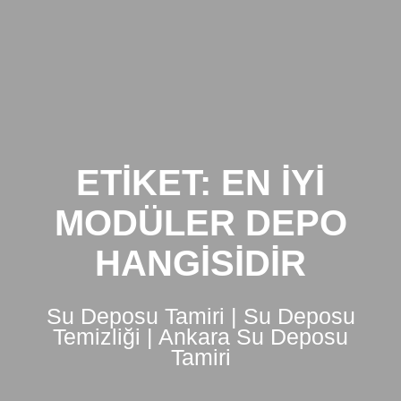
Skip
to
content
ETIKET:
EN IYI
MODÜLER DEPO
HANGISIDIR
Su Deposu Tamiri | Su Deposu
Temizliği | Ankara Su Deposu
Tamiri