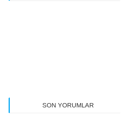
SU DEPOSU PAS TEMİZLİĞİ VE İNSAN
SAĞLIĞINA ZARARI OLMAYAN BOYA
UYGULAMASI
SUYUN DEPOLANMASI VE GELECEK
AÇISINDAN ÖNEMİ
ZEHİR İÇİYOR OLABİLİRSİNİZ !
HİDROELEKTRİK SANTRALİ NEDİR?
SU DEPOLARI HAKKINDA BİLİNMESİ
GEREKENLER
SON YORUMLAR
PLANLI ALANLAR İMAR YÖNETMELİĞİ NEDİR?
için
snaipersoldier