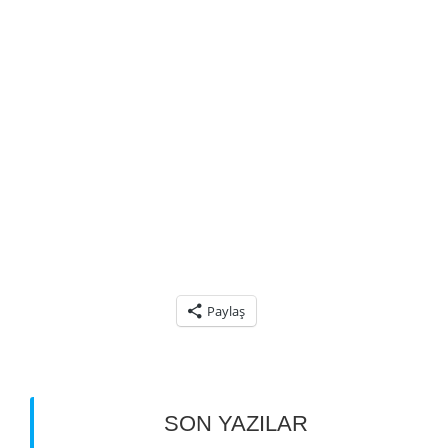
EN İDEAL SU DEPOLAMA SİSTEMİ
HANGİSİDİR?
İçme Suyunun Depolanması İçin En İdeal Su
Depolama Sistemi Paslanmaz Çelik Malzemeden
Üretilmiş Modüler Sistem Su Depolama
Sistemleridir.
Bunu paylaş:
Paylaş
snaipersoldier
9 Ağustos 2020
4
SON YAZILAR