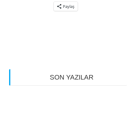
Paylaş
snaipersoldier
29 Eylül 2020
4
SON YAZILAR
SU DEPOSU PAS TEMİZLİĞİ VE İNSAN
SAĞLIĞINA ZARARI OLMAYAN BOYA
UYGULAMASI
SUYUN DEPOLANMASI VE GELECEK
AÇISINDAN ÖNEMİ