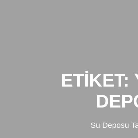
Skip
to
content
ETIKET:
DEP
Su Deposu Tam