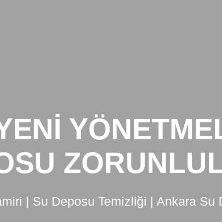
ANA SAYFA
MONTAJ
YENI YÖNETME
OSU ZORUNLU
iri | Su Deposu Temizliği | Ankara Su