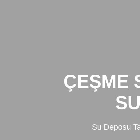
Skip
to
content
ÇEŞME 
SU
Su Deposu Tam